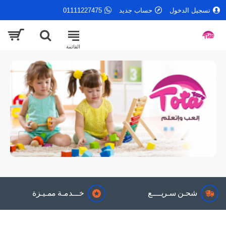
تسجيل الدخول
حساب جديد
01111227475
شحـن سـريــــع
خـــدمـة ممـيـزة