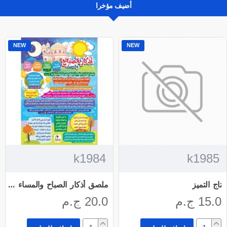
أضيف مؤخرا
NEW
NEW
k1984
k1985
تاج التميز
ملصق أذكار الصباح والمساء - دار عمار
15.0 ج.م
20.0 ج.م